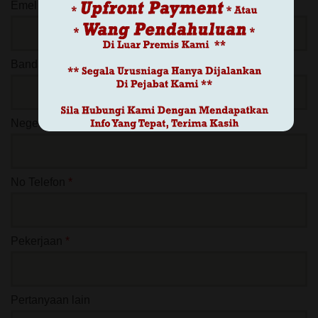
Emel ( Jika Ada )
Bandar
*
Negeri
*
No Telefon
*
Pekerjaan
*
Pertanyaan lain