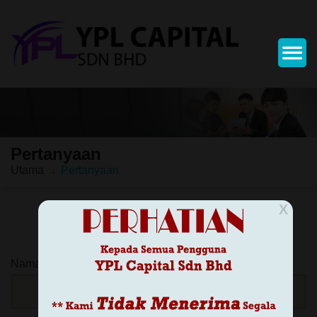
Pertanyaan
Utama
Pertanyaan
X
Nama
*